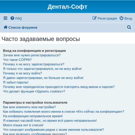
Дентал-Софт
FAQ
Регистрация
Вход
П
Список форумов
о
Часто задаваемые вопросы
и
с
Вход на конференцию и регистрация
Зачем мне нужно регистрироваться?
к
Что такое COPPA?
Почему я не могу зарегистрироваться?
Я только что зарегистрировался, но не могу войти!
Почему я не могу войти?
Я давно зарегистрирован, но больше не могу войти!
Я забыл пароль!
Почему мне периодически приходится повторять ввод имени и пароля?
Что делает функция «Удалить cookies»?
Параметры и настройки пользователя
Как мне изменить мои настройки?
Как избежать появления моего имени в списке «Кто сейчас на конференции»?
На конференции неправильное время!
Я изменил часовой пояс, но время всё равно неправильное!
Моего языка нет в списке!
Что означают изображения рядом с моим именем пользователя?
Как мне включить отображение аватары?