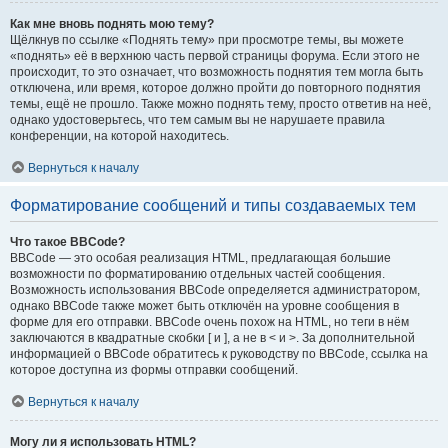
Как мне вновь поднять мою тему?
Щёлкнув по ссылке «Поднять тему» при просмотре темы, вы можете
«поднять» её в верхнюю часть первой страницы форума. Если этого не
происходит, то это означает, что возможность поднятия тем могла быть
отключена, или время, которое должно пройти до повторного поднятия
темы, ещё не прошло. Также можно поднять тему, просто ответив на неё,
однако удостоверьтесь, что тем самым вы не нарушаете правила
конференции, на которой находитесь.
Вернуться к началу
Форматирование сообщений и типы создаваемых тем
Что такое BBCode?
BBCode — это особая реализация HTML, предлагающая большие
возможности по форматированию отдельных частей сообщения.
Возможность использования BBCode определяется администратором,
однако BBCode также может быть отключён на уровне сообщения в
форме для его отправки. BBCode очень похож на HTML, но теги в нём
заключаются в квадратные скобки [ и ], а не в < и >. За дополнительной
информацией о BBCode обратитесь к руководству по BBCode, ссылка на
которое доступна из формы отправки сообщений.
Вернуться к началу
Могу ли я использовать HTML?