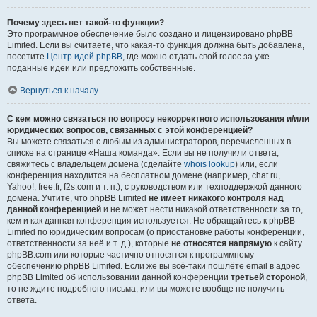
Почему здесь нет такой-то функции?
Это программное обеспечение было создано и лицензировано phpBB
Limited. Если вы считаете, что какая-то функция должна быть добавлена,
посетите
Центр идей phpBB
, где можно отдать свой голос за уже
поданные идеи или предложить собственные.
Вернуться к началу
С кем можно связаться по вопросу некорректного использования и/или
юридических вопросов, связанных с этой конференцией?
Вы можете связаться с любым из администраторов, перечисленных в
списке на странице «Наша команда». Если вы не получили ответа,
свяжитесь с владельцем домена (сделайте
whois lookup
) или, если
конференция находится на бесплатном домене (например, chat.ru,
Yahoo!, free.fr, f2s.com и т. п.), с руководством или техподдержкой данного
домена. Учтите, что phpBB Limited
не имеет никакого контроля над
данной конференцией
и не может нести никакой ответственности за то,
кем и как данная конференция используется. Не обращайтесь к phpBB
Limited по юридическим вопросам (о приостановке работы конференции,
ответственности за неё и т. д.), которые
не относятся напрямую
к сайту
phpBB.com или которые частично относятся к программному
обеспечению phpBB Limited. Если же вы всё-таки пошлёте email в адрес
phpBB Limited об использовании данной конференции
третьей стороной
,
то не ждите подробного письма, или вы можете вообще не получить
ответа.