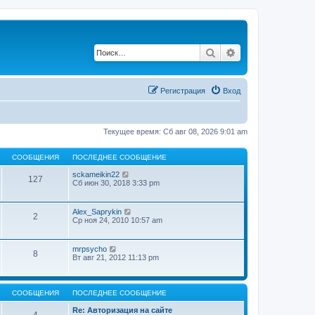
Поиск
Расширенный по
Регистрация
Вход
Текущее время: Сб авг 08, 2026 9:01 am
СООБЩЕНИЯ
ПОСЛЕДНЕЕ СООБЩЕНИЕ
П
sckameikin22
127
е
Сб июн 30, 2018 3:33 pm
р
е
й
П
Alex_Saprykin
2
т
е
Ср ноя 24, 2010 10:57 am
и
р
к
е
п
й
П
mrpsycho
о
8
т
е
Вт авг 21, 2012 11:13 pm
с
и
р
л
к
е
е
п
й
д
о
т
н
СООБЩЕНИЯ
ПОСЛЕДНЕЕ СООБЩЕНИЕ
с
и
е
л
к
м
Re: Авторизация на сайте
е